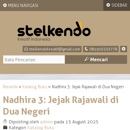
+
+
SIDEBAR
MENU NAVIGASI
E
q
+
stelkendokreatif@gmail.com
081905503778
M
Mencari
Beranda
»
Katalog Buku
»
Nadhira 3: Jejak Rajawali di Dua Negeri
Nadhira 3: Jejak Rajawali di
Dua Negeri
T
Diposting oleh
admin
pada 13 August 2025
F
Kategori
Katalog Buku