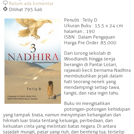
b
Belum ada komentar
@
Dilihat 795 kali
Penulis : Telly D.
Ukuran Buku : 15.5 x 24 cm
halaman ; 190
ISBN : Dalam Pengajuan
Harga Pre Order :85.000
Dari lorong sekolah di
Woodlands hingga senja
berangin di Pantai Losari,
rajawali kecil bernama Nadhira
membubuhkan jejak dalam
hati seorang nenek yang
mendampingi setiap tawa,
tangis, dan rasa ingin tahu.
Buku ini mengisahkan
potongan-potongan kehidupan
yang tampak biasa, namun menyimpan kehangatan dan
hikmah luar biasa tentang keluarga, perbedaan, dan
kekuatan cinta yang melintasi batas negara. Di antara
sajadah mungil, pasar yang riuh, dan benteng tua, terselip