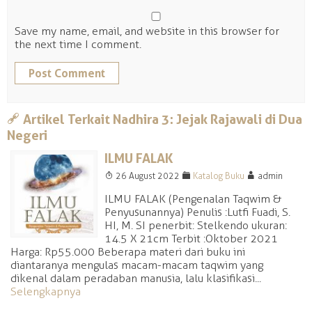
Save my name, email, and website in this browser for
the next time I comment.
a
Artikel Terkait Nadhira 3: Jejak Rajawali di Dua
Negeri
ILMU FALAK
T
F
A
26 August 2022
Katalog Buku
admin
ILMU FALAK (Pengenalan Taqwim &
Penyusunannya) Penulis :Lutfi Fuadi, S.
HI, M. SI penerbit: Stelkendo ukuran:
14.5 X 21cm Terbit :Oktober 2021
Harga: Rp55.000 Beberapa materi dari buku ini
diantaranya mengulas macam-macam taqwim yang
dikenal dalam peradaban manusia, lalu klasifikasi...
Selengkapnya