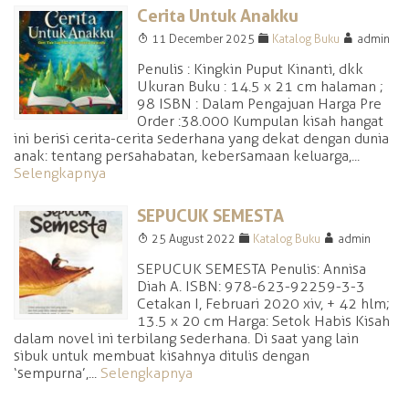
Cerita Untuk Anakku
T
F
A
11 December 2025
Katalog Buku
admin
Penulis : Kingkin Puput Kinanti, dkk
Ukuran Buku : 14.5 x 21 cm halaman ;
98 ISBN : Dalam Pengajuan Harga Pre
Order :38.000 Kumpulan kisah hangat
ini berisi cerita-cerita sederhana yang dekat dengan dunia
anak: tentang persahabatan, kebersamaan keluarga,...
Selengkapnya
SEPUCUK SEMESTA
T
F
A
25 August 2022
Katalog Buku
admin
SEPUCUK SEMESTA Penulis: Annisa
Diah A. ISBN: 978-623-92259-3-3
Cetakan I, Februari 2020 xiv, + 42 hlm;
13.5 x 20 cm Harga: Setok Habis Kisah
dalam novel ini terbilang sederhana. Di saat yang lain
sibuk untuk membuat kisahnya ditulis dengan
‘sempurna’,...
Selengkapnya