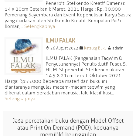
Penerbit: Stelkendo Kreatif Dimensi:
14 x 20cm Cetakan I: Maret, 2021 Harga : Rp. 30.000
Pemenang Sayembara dan Event Kepenulisan Karya Sastra
yang diadakan oleh Stelkendo Kreatif. Kumpulan Puisi
Roman,...
Selengkapnya
ILMU FALAK
T
F
A
26 August 2022
Katalog Buku
admin
ILMU FALAK (Pengenalan Taqwim &
Penyusunannya) Penulis :Lutfi Fuadi, S.
HI, M. SI penerbit: Stelkendo ukuran:
14.5 X 21cm Terbit :Oktober 2021
Harga: Rp55.000 Beberapa materi dari buku ini
diantaranya mengulas macam-macam taqwim yang
dikenal dalam peradaban manusia, lalu klasifikasi...
Selengkapnya
Jasa percetakan buku dengan Model Offset
atau Print On Demand (POD), keduanya
memiliki keunggulan