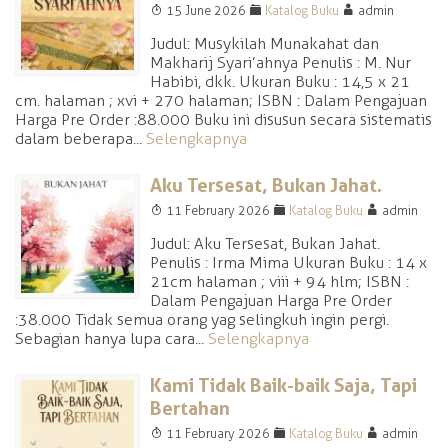
T
F
A
15 June 2026
Katalog Buku
admin
Judul: Musykilah Munakahat dan
Makharij Syari’ahnya Penulis : M. Nur
Habibi, dkk. Ukuran Buku : 14,5 x 21
cm. halaman ; xvi + 270 halaman; ISBN : Dalam Pengajuan
Harga Pre Order :88.000 Buku ini disusun secara sistematis
dalam beberapa...
Selengkapnya
Aku Tersesat, Bukan Jahat.
T
F
A
11 February 2026
Katalog Buku
admin
Judul: Aku Tersesat, Bukan Jahat.
Penulis : Irma Mima Ukuran Buku : 14 x
21cm halaman ; viii + 94 hlm; ISBN :
Dalam Pengajuan Harga Pre Order
:38.000 Tidak semua orang yag selingkuh ingin pergi.
Sebagian hanya lupa cara...
Selengkapnya
Kami Tidak Baik-baik Saja, Tapi
Bertahan
T
F
A
11 February 2026
Katalog Buku
admin