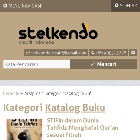
+
+
SIDEBAR
MENU NAVIGASI
E
q
+
stelkendokreatif@gmail.com
081905503778
M
Mencari
Beranda
»
Arsip dari kategori 'Katalog Buku'
Kategori
Katalog Buku
STIFIn dalam Dunia
Tahfidz;Menghafal Qur’an
sesuai Fitrah