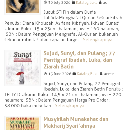
T
F
A
30 July 2026
Katalog Buku
admin
Judul: STIFIn dalam Dunia
Tahfidz;Menghafal Qur’an sesuai Fitrah
Penulis : Diana Kholidah, Asriana Kibtiyah, Ikhsan Gunadi
Ukuran Buku : 15 x 23cm. halaman ; xvi + 160 halaman;
ISBN : Dalam Pengajuan Menghafal Al-Qur’an bukanlah
sekadar rutinitas atau capaian target...
Selengkapnya
Sujud, Sunyi, dan Pulang; 77
Pentigraf Ibadah, Luka, dan
Ziarah Batin
T
F
A
15 June 2026
Katalog Buku
admin
Sujud, Sunyi, dan Pulang; 77 Pentigraf
Ibadah, Luka, dan Ziarah Batin Penulis :
TELLY D Ukuran Buku : 14,5 x 21 cm. halaman ; xvi + 270
halaman; ISBN : Dalam Pengajuan Harga Pre Order :
58.000 Buku ini bukan...
Selengkapnya
Musykilah Munakahat dan
Makharij Syari’ahnya