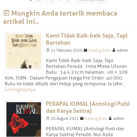
J
Mungkin Anda tertarik membaca
artikel ini..
Kami Tidak Baik-baik Saja, Tapi
Bertahan
T
F
A
11 February 2026
Katalog Buku
admin
Kami Tidak Baik-baik Saja, Tapi
Bertahan Penulis : Irma Mima Ukuran
Buku : 14 x 21cm halaman ; viii + 109
hlm; ISBN : Dalam Pengajuan Harga Pre Order :40.000
Buku ini tidak ditulis dari hidup yang sempurna. Ia lahir...
Selengkapnya
PERAPAL KUMAL (Antologi Puisi
dan Karya Sastra)
T
F
A
26 August 2022
Katalog Buku
admin
PERAPAL KUMAL (Antologi Puisi dan
Karya Sastra) Penulis: Nur Azila