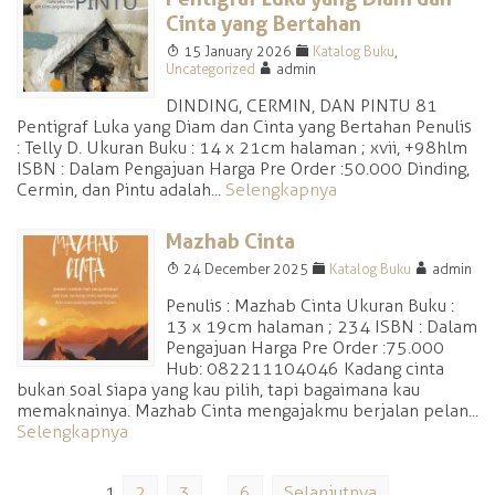
Cinta yang Bertahan
T
F
15 January 2026
Katalog Buku
,
A
Uncategorized
admin
DINDING, CERMIN, DAN PINTU 81
Pentigraf Luka yang Diam dan Cinta yang Bertahan Penulis
: Telly D. Ukuran Buku : 14 x 21cm halaman ; xvii, +98hlm
ISBN : Dalam Pengajuan Harga Pre Order :50.000 Dinding,
Cermin, dan Pintu adalah...
Selengkapnya
Mazhab Cinta
T
F
A
24 December 2025
Katalog Buku
admin
Penulis : Mazhab Cinta Ukuran Buku :
13 x 19cm halaman ; 234 ISBN : Dalam
Pengajuan Harga Pre Order :75.000
Hub: 082211104046 Kadang cinta
bukan soal siapa yang kau pilih, tapi bagaimana kau
memaknainya. Mazhab Cinta mengajakmu berjalan pelan...
Selengkapnya
1
2
3
…
6
Selanjutnya