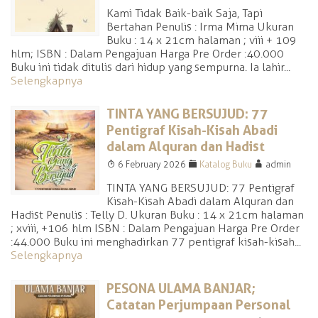
Kami Tidak Baik-baik Saja, Tapi
Bertahan Penulis : Irma Mima Ukuran
Buku : 14 x 21cm halaman ; viii + 109
hlm; ISBN : Dalam Pengajuan Harga Pre Order :40.000
Buku ini tidak ditulis dari hidup yang sempurna. Ia lahir...
Selengkapnya
TINTA YANG BERSUJUD: 77
Pentigraf Kisah-Kisah Abadi
dalam Alquran dan Hadist
T
F
A
6 February 2026
Katalog Buku
admin
TINTA YANG BERSUJUD: 77 Pentigraf
Kisah-Kisah Abadi dalam Alquran dan
Hadist Penulis : Telly D. Ukuran Buku : 14 x 21cm halaman
; xviii, +106 hlm ISBN : Dalam Pengajuan Harga Pre Order
:44.000 Buku ini menghadirkan 77 pentigraf kisah-kisah...
Selengkapnya
PESONA ULAMA BANJAR;
Catatan Perjumpaan Personal