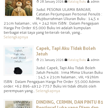
T
F
A
28 January 2026
Katalog Buku
admin
Judul: PESONA ULAMA BANJAR;
Catatan Perjumpaan Personal Penulis :
Mujiburrahman Ukuran Buku : 14,5 x
21cm halaman ; viii, + 242 hlm ISBN : Dalam Pengajuan
Harga Pre Order :65.000 Buku ini adalah kumpulan
berbagai esai saya yang terserak-serak, yang...
Selengkapnya
Capek, Tapi Aku Tidak Boleh
Jatuh
T
F
A
21 January 2026
Katalog Buku
admin
Judul: Capek, Tapi Aku Tidak Boleh
Jatuh Penulis : Irma Mima Ukuran Buku
: 14,5 x 21cm halaman ; viii, +92hlm
ISBN : Dalam Pengajuan Harga Pre Order :55.000 Admin
order: +62 896-4912-7757 Buku ini tidak ditulis oleh
perempuan yang...
Selengkapnya
DINDING, CERMIN, DAN PINTU 81
Pentigraf Luka yang Diam dan