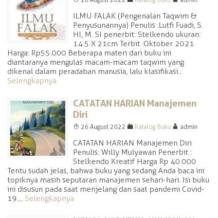
ILMU FALAK (Pengenalan Taqwim &
Penyusunannya) Penulis :Lutfi Fuadi, S.
HI, M. SI penerbit: Stelkendo ukuran:
14.5 X 21cm Terbit :Oktober 2021
Harga: Rp55.000 Beberapa materi dari buku ini
diantaranya mengulas macam-macam taqwim yang
dikenal dalam peradaban manusia, lalu klasifikasi...
Selengkapnya
CATATAN HARIAN Manajemen
Diri
T
F
A
26 August 2022
Katalog Buku
admin
CATATAN HARIAN Manajemen Diri
Penulis: Willy Mulyawan Penerbit :
Stelkendo Kreatif Harga Rp 40.000
Tentu sudah jelas, bahwa buku yang sedang Anda baca ini
topiknya masih seputaran manajemen sehari-hari. Isi buku
ini disusun pada saat menjelang dan saat pandemi Covid-
19....
Selengkapnya