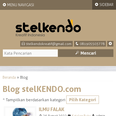
+
+
SIDEBAR
MENU NAVIGASI
E
q
+
stelkendokreatif@gmail.com
081905503778
M
Mencari
Beranda
» Blog
Blog stelKENDO.com
Pilih Kategori
* Tampilkan berdasarkan kategori
ILMU FALAK
T
F
A
26 August 2022
Katalog Buku
admin