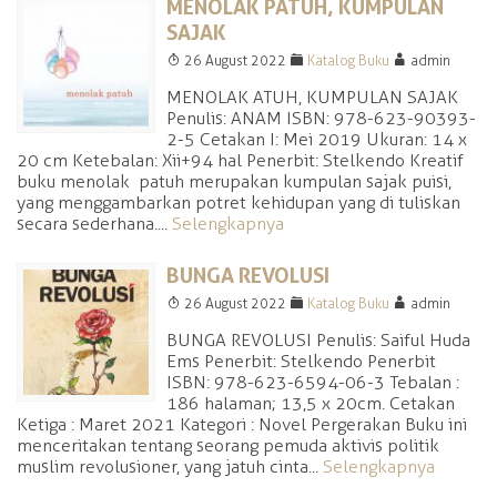
MENOLAK PATUH, KUMPULAN
SAJAK
T
F
A
26 August 2022
Katalog Buku
admin
MENOLAK ATUH, KUMPULAN SAJAK
Penulis: ANAM ISBN: 978-623-90393-
2-5 Cetakan I: Mei 2019 Ukuran: 14 x
20 cm Ketebalan: Xii+94 hal Penerbit: Stelkendo Kreatif
buku menolak patuh merupakan kumpulan sajak puisi,
yang menggambarkan potret kehidupan yang di tuliskan
secara sederhana....
Selengkapnya
BUNGA REVOLUSI
T
F
A
26 August 2022
Katalog Buku
admin
BUNGA REVOLUSI Penulis: Saiful Huda
Ems Penerbit: Stelkendo Penerbit
ISBN: 978-623-6594-06-3 Tebalan :
186 halaman; 13,5 x 20cm. Cetakan
Ketiga : Maret 2021 Kategori : Novel Pergerakan Buku ini
menceritakan tentang seorang pemuda aktivis politik
muslim revolusioner, yang jatuh cinta...
Selengkapnya