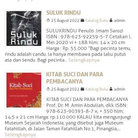
SULUK RINDU
T
F
A
25 August 2022
Katalog Buku
admin
SULUK RINDU Penulis :Imam Sarozi
ISBN : 978-623-92259-5-7 Cetakan I,
Mei 2020 vi + 188 hlm; 14 x 20 cm
Harga : Rp. 55.000 “Bagi pecinta semu,
rindu adalah candu. Ia hanya membawa pada laku putus
asa dan sendu. Bagi pecinta...
Selengkapnya
KITAB SUCI DAN PARA
PEMBACANYA
T
F
A
25 August 2022
Katalog Buku
admin
KITAB SUCI DAN PARA PEMBACANYA
Prof. Dr. M. Amin Abdullah, dkk ISBN:
978-623-90393-8-7 x, + 350 hlm;
14.5 x 21 cm Harga: rp.110.000 KALAU kita mengunjungi
Museum Sejarah Indonesia, yang disebut juga Museum
Fatahillah, di Jalan Taman Fatahillah No.1, Pinangsia,...
Selengkapnya