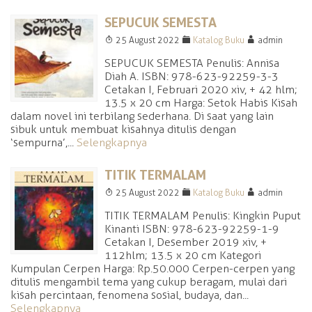
SEPUCUK SEMESTA
T
F
A
25 August 2022
Katalog Buku
admin
SEPUCUK SEMESTA Penulis: Annisa
Diah A. ISBN: 978-623-92259-3-3
Cetakan I, Februari 2020 xiv, + 42 hlm;
13.5 x 20 cm Harga: Setok Habis Kisah
dalam novel ini terbilang sederhana. Di saat yang lain
sibuk untuk membuat kisahnya ditulis dengan
‘sempurna’,...
Selengkapnya
TITIK TERMALAM
T
F
A
25 August 2022
Katalog Buku
admin
TITIK TERMALAM Penulis: Kingkin Puput
Kinanti ISBN: 978-623-92259-1-9
Cetakan I, Desember 2019 xiv, +
112 hlm; 13.5 x 20 cm Kategori
Kumpulan Cerpen Harga: Rp.50.000 Cerpen-cerpen yang
ditulis mengambil tema yang cukup beragam, mulai dari
kisah percintaan, fenomena sosial, budaya, dan...
Selengkapnya