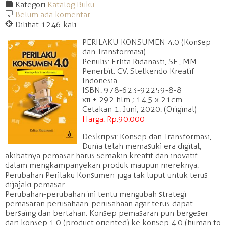
F
Kategori
Katalog Buku
b
Belum ada komentar
@
Dilihat 1246 kali
PERILAKU KONSUMEN 4.0 (Konsep
dan Transformasi)
Penulis: Erlita Ridanasti, SE., MM.
Penerbit: CV. Stelkendo Kreatif
Indonesia
ISBN: 978-623-92259-8-8
xii + 292 hlm ; 14,5 x 21cm
Cetakan 1: Juni, 2020. (Original)
Harga: Rp.90.000
Deskripsi: Konsep dan Transformasi,
Dunia telah memasuki era digital,
akibatnya pemasar harus semakin kreatif dan inovatif
dalam mengkampanyekan produk maupun mereknya.
Perubahan Perilaku Konsumen juga tak luput untuk terus
dijajaki pemasar.
Perubahan-perubahan ini tentu mengubah strategi
pemasaran perusahaan-perusahaan agar terus dapat
bersaing dan bertahan. Konsep pemasaran pun bergeser
dari konsep 1.0 (product oriented) ke konsep 4.0 (human to