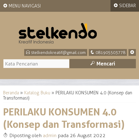
+
+
SIDEBAR
MENU NAVIGASI
E
q
+
stelkendokreatif@gmail.com
081905503778
M
Mencari
Beranda
»
Katalog Buku
»
PERILAKU KONSUMEN 4.0 (Konsep dan
Transformasi)
PERILAKU KONSUMEN 4.0
(Konsep dan Transformasi)
T
Diposting oleh
admin
pada 26 August 2022