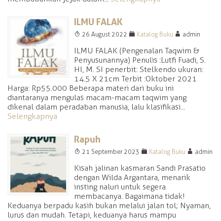
ILMU FALAK
T
F
A
26 August 2022
Katalog Buku
admin
ILMU FALAK (Pengenalan Taqwim &
Penyusunannya) Penulis :Lutfi Fuadi, S.
HI, M. SI penerbit: Stelkendo ukuran:
14.5 X 21cm Terbit :Oktober 2021
Harga: Rp55.000 Beberapa materi dari buku ini
diantaranya mengulas macam-macam taqwim yang
dikenal dalam peradaban manusia, lalu klasifikasi...
Selengkapnya
Rapuh
T
F
A
21 September 2023
Katalog Buku
admin
Kisah jalinan kasmaran Sandi Prasatio
dengan Wilda Argantara, menarik
insting naluri untuk segera
membacanya. Bagaimana tidak!
Keduanya berpadu kasih bukan melalui jalan tol; Nyaman,
lurus dan mudah. Tetapi, keduanya harus mampu